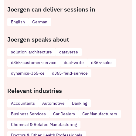
Joergen can deliver sessions in
English
German
Joergen speaks about
solution-architecture
dataverse
d365-customer-service
dual-write
d365-sales
dynamics-365-ce
d365-field-service
Relevant industries
Accountants
Automotive
Banking
Business Services
Car Dealers
Car Manufacturers
Chemical & Related Manufacturing
Doctors & Other Health Professionals