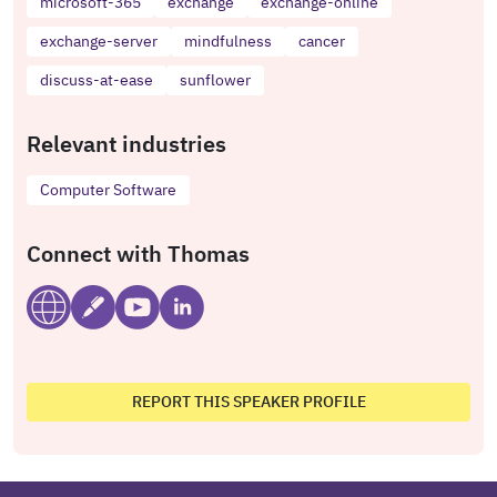
microsoft-365
exchange
exchange-online
exchange-server
mindfulness
cancer
discuss-at-ease
sunflower
Relevant industries
Computer Software
Connect with Thomas
REPORT THIS SPEAKER PROFILE