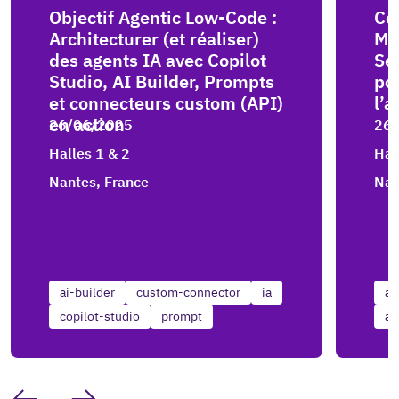
Objectif Agentic Low-Code :
Cop
Architecturer (et réaliser)
Mo
des agents IA avec Copilot
Se
Studio, AI Builder, Prompts
po
et connecteurs custom (API)
l’a
en action
26/06/2025
26
Halles 1 & 2
Hal
Nantes, France
Nan
ai-builder
custom-connector
ia
az
copilot-studio
prompt
ai