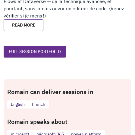
Flows et Dataverse — de la technique avancée, et
pourtant, sans jamais ouvrir un éditeur de code. (Venez
vérifier si je mens !)
READ MORE
FULL SESSION PORTFOLIO
Romain can deliver sessions in
English
French
Romain speaks about
microsoft
microsoft-365
power-platform